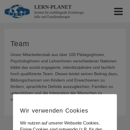
LERN-PLANET
Institut für multilinguale Erzieh­ungs­
hilfe und Familientherapie
Team
Unser Mitarbeiterstab aus über 100 PädagogInnen,
PsychologInnen und LehrerInnen verschiedener Nationen
bildet das sozial engagierte, interdisziplinäre und fachlich
hoch qualifizierte Team. Dieses leistet seinen Beitrag dazu,
Bildungschancen von Kindern und Erwachsenen zu
fördern, sprachliche Defizite auszugleichen, Familien zu
unterstützen und die Integration der Menschen zu
verbessern.
Wir verwenden Cookies
Wir nutzen auf unserer Webseite Cookies.
Einige Cookies sind notwendig (z.B. für den