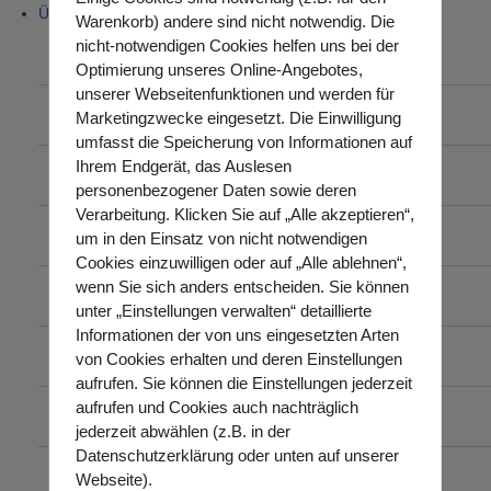
Über uns
Warenkorb) andere sind nicht notwendig. Die
nicht-notwendigen Cookies helfen uns bei der
Benjamin Bulgay
Optimierung unseres Online-Angebotes,
unserer Webseitenfunktionen und werden für
Grußworte
Marketingzwecke eingesetzt. Die Einwilligung
umfasst die Speicherung von Informationen auf
Ihrem Endgerät, das Auslesen
Team
personenbezogener Daten sowie deren
Verarbeitung. Klicken Sie auf „Alle akzeptieren“,
Räume
um in den Einsatz von nicht notwendigen
Cookies einzuwilligen oder auf „Alle ablehnen“,
wenn Sie sich anders entscheiden. Sie können
Leitbild
unter „Einstellungen verwalten“ detaillierte
Informationen der von uns eingesetzten Arten
Ehrenamt
von Cookies erhalten und deren Einstellungen
aufrufen. Sie können die Einstellungen jederzeit
aufrufen und Cookies auch nachträglich
DERS-Verlag
jederzeit abwählen (z.B. in der
Datenschutzerklärung oder unten auf unserer
Chronik
Webseite).