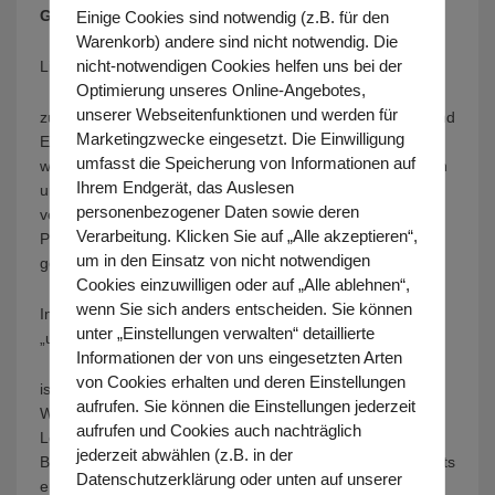
Grußwort von Prof. Dr. Karlheinz Schneider
Einige Cookies sind notwendig (z.B. für den
Warenkorb) andere sind nicht notwendig. Die
nicht-notwendigen Cookies helfen uns bei der
Liebe Leserinnen und Leser,
Optimierung unseres Online-Angebotes,
unserer Webseitenfunktionen und werden für
zunächst gab es einen Plan. Es entstanden Grundrisse und
Marketingzwecke eingesetzt. Die Einwilligung
Entwürfe darüber, wie in gelingende Praxis übersetzt
umfasst die Speicherung von Informationen auf
werden kann, was Wissenschaft und Studium über Lernen
Ihrem Endgerät, das Auslesen
und Sprechen, Verhalten und Wahrnehmen theoretisch
personenbezogener Daten sowie deren
vermitteln. Aus diesem Plan entstand dann jener Lern-
Verarbeitung. Klicken Sie auf „Alle akzeptieren“,
Planet, den Benjamin Bulgay vor genau 20 Jahren
um in den Einsatz von nicht notwendigen
gegründet hat.
Cookies einzuwilligen oder auf „Alle ablehnen“,
wenn Sie sich anders entscheiden. Sie können
Im Gegensatz zu einem Fixstern ist ein Planet ein
unter „Einstellungen verwalten“ detaillierte
„umherschweifender Wanderer“ – und das
Informationen der von uns eingesetzten Arten
von Cookies erhalten und deren Einstellungen
ist der Lern-Planet im besten Sinne des Wortes. Ein
aufrufen. Sie können die Einstellungen jederzeit
Wanderer auf dem Weg zu den besten und stets neuen
aufrufen und Cookies auch nachträglich
Lern-Methoden, unter sich ständig verändernden Lern-
jederzeit abwählen (z.B. in der
Bedingungen und Lern-Erfordernissen, mit einem sich stets
Datenschutzerklärung oder unten auf unserer
erneuernden und sich wandelnden Lern-Team.