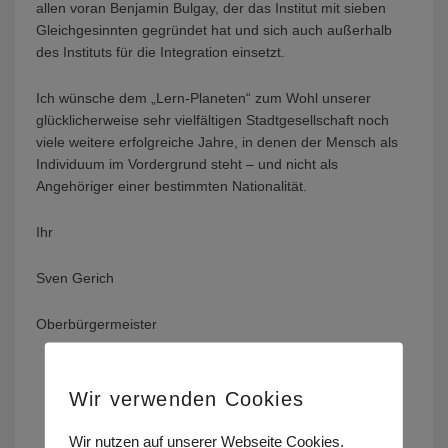
allen voran Benjamin Bulgay, der das Institut mit sieben
Gleichgesinnten gegründet hat und sich auch außerhalb
des Instituts für die Integration einsetzt.
Ich wünsche dem „Lern-Planeten“ zum Wohl unserer
glücklicherweise sehr vielfältigen Stadtgesellschaft noch
viele weitere erfolgreiche Jahre, in denen der Mensch als
Individuum im Vordergrund steht – und nicht als
Angehöriger einer bestimmten Nationalität.
Ihr
Sven Gerich
Oberbürgermeister
Wir verwenden Cookies
Wir nutzen auf unserer Webseite Cookies.