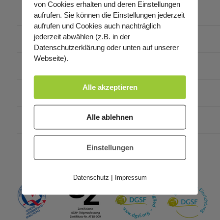
von Cookies erhalten und deren Einstellungen
Paar- und Familientherapie
aufrufen. Sie können die Einstellungen jederzeit
aufrufen und Cookies auch nachträglich
jederzeit abwählen (z.B. in der
Lerntherapie
Datenschutzerklärung oder unten auf unserer
Webseite).
Pädagogische Handwerks- und Kreativkunst
Alle akzeptieren
Musiktherapie
Alle ablehnen
Kunsttherapie
Einstellungen
Gestalttherapie
|
Datenschutz
Impressum