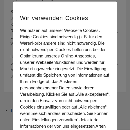
Sie hilft Kindern, Jugendlichen und Erwachsenen mit
Wir verwenden Cookies
unterschiedlichen Lernstörungen, wie z.B.
Konzentrationsstörungen, Gedächtnisproblemen, Lese-
Wir nutzen auf unserer Webseite Cookies.
Rechtschreibschwächen, Aufmerksamkeitsschwierigkeiten,
Einige Cookies sind notwendig (z.B. für den
Lernblockaden, emotionalen Problemen und
Warenkorb) andere sind nicht notwendig. Die
Verhaltensauffälligkeiten oder Wahrnehmungsstörungen.
nicht-notwendigen Cookies helfen uns bei der
Optimierung unseres Online-Angebotes,
Unser Angebot umfasst die Therapie mit klassicher Musik
unserer Webseitenfunktionen und werden für
per Kopfhörer, sowie musikalisches Erleben durch eigenes
Marketingzwecke eingesetzt. Die Einwilligung
Musizieren mit diversen Musikinstrumenten und wird in
umfasst die Speicherung von Informationen auf
unterschiedlichen Sprachen angeboten.
Ihrem Endgerät, das Auslesen
personenbezogener Daten sowie deren
Verarbeitung. Klicken Sie auf „Alle akzeptieren“,
um in den Einsatz von nicht notwendigen
Cookies einzuwilligen oder auf „Alle ablehnen“,
Therapie
wenn Sie sich anders entscheiden. Sie können
unter „Einstellungen verwalten“ detaillierte
Systemische Einzeltherapie
Informationen der von uns eingesetzten Arten