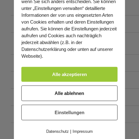
wenn Sie sich anders entscheiden. Sie können
Hausaufgabenbetreuung
unter „Einstellungen verwalten“ detaillierte
Informationen der von uns eingesetzten Arten
von Cookies erhalten und deren Einstellungen
Lerntechniken
aufrufen. Sie können die Einstellungen jederzeit
aufrufen und Cookies auch nachträglich
Konzentrationstraining
jederzeit abwählen (z.B. in der
Datenschutzerklärung oder unten auf unserer
Webseite).
EDV-Kurse
Alle akzeptieren
Ferienprogramm
Alle ablehnen
Freizeit
Einstellungen
Kochkurse für Kinder
|
Datenschutz
Impressum
Tanzkurse