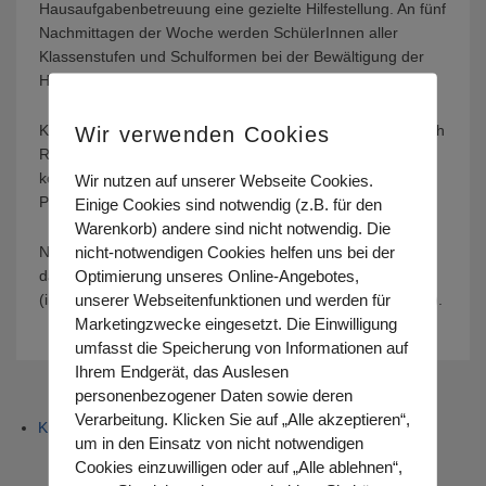
Hausaufgabenbetreuung eine gezielte Hilfestellung. An fünf
Nachmittagen der Woche werden SchülerInnen aller
Klassenstufen und Schulformen bei der Bewältigung der
Hausaufgaben unterstützt.
Wir verwenden Cookies
Kinder und Jugendliche, die zu Hause weder Ort, Zeit noch
Ruhe finden, den Unterricht nach- oder vorzubereiten,
können in einer ruhigen Arbeitsatmosphäre, begleitet von
Wir nutzen auf unserer Webseite Cookies.
PädagogInnen, konzentriert und zielgerichtet arbeiten.
Einige Cookies sind notwendig (z.B. für den
Warenkorb) andere sind nicht notwendig. Die
nicht-notwendigen Cookies helfen uns bei der
Neben der Vertiefung und Übung des Lernstoffs wird
Optimierung unseres Online-Angebotes,
dadurch auch die soziale Kompetenz gestärkt
unserer Webseitenfunktionen und werden für
(insbesondere die Rücksichtnahme und Zusammenarbeit).
Marketingzwecke eingesetzt. Die Einwilligung
umfasst die Speicherung von Informationen auf
Ihrem Endgerät, das Auslesen
personenbezogener Daten sowie deren
Verarbeitung. Klicken Sie auf „Alle akzeptieren“,
Kurse
um in den Einsatz von nicht notwendigen
Cookies einzuwilligen oder auf „Alle ablehnen“,
Nachhilfe