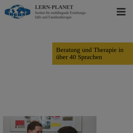
LERN-PLANET
Institut für multilinguale Erzieh­ungs­
hilfe und Familientherapie
Beratung und Therapie in
über 40 Sprachen