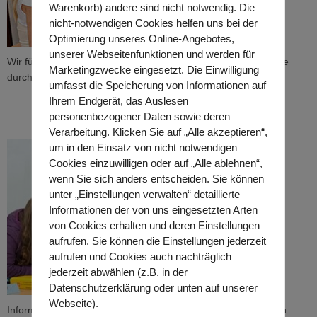
Jugendhilfe
Warenkorb) andere sind nicht notwendig. Die
nicht-notwendigen Cookies helfen uns bei der
Optimierung unseres Online-Angebotes,
unserer Webseitenfunktionen und werden für
Wir führen Maßnahmen der Kinder-, Jugend- und Familienhilfe
Marketingzwecke eingesetzt. Die Einwilligung
durch.
umfasst die Speicherung von Informationen auf
Ihrem Endgerät, das Auslesen
personenbezogener Daten sowie deren
Verarbeitung. Klicken Sie auf „Alle akzeptieren“,
um in den Einsatz von nicht notwendigen
Cookies einzuwilligen oder auf „Alle ablehnen“,
wenn Sie sich anders entscheiden. Sie können
unter „Einstellungen verwalten“ detaillierte
Informationen der von uns eingesetzten Arten
von Cookies erhalten und deren Einstellungen
aufrufen. Sie können die Einstellungen jederzeit
Therapie
aufrufen und Cookies auch nachträglich
jederzeit abwählen (z.B. in der
Datenschutzerklärung oder unten auf unserer
Webseite).
Informieren Sie sich über unsere Vielzahl an unterschiedlichen