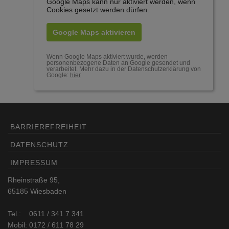
Google Maps kann nur aktiviert werden, wenn
Cookies gesetzt werden dürfen.
Google Maps aktivieren
Wenn Google Maps aktiviert wurde, werden
personenbezogene Daten an Google gesendet und
verarbeitet. Mehr dazu in der Datenschutzerklärung von
Google:
hier
BARRIEREFREIHEIT
DATENSCHUTZ
IMPRESSUM
Rheinstraße 95,
65185 Wiesbaden
Tel.: 0611 / 341 7 341
Mobil: 0172 / 611 78 29