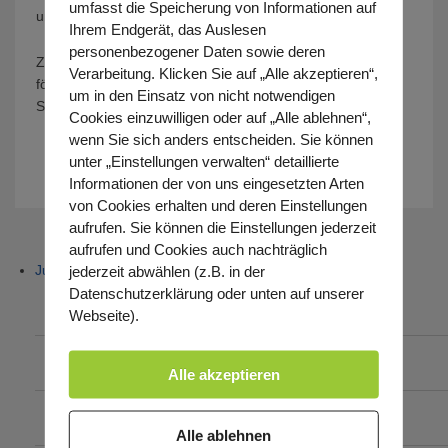
umfasst die Speicherung von Informationen auf
und Therapeuten.
Ihrem Endgerät, das Auslesen
personenbezogener Daten sowie deren
Ziel ist es, die Teilhabe am Leben in der Gesellschaft zu
Verarbeitung. Klicken Sie auf „Alle akzeptieren“,
fördern, und ein hohes Maß an Selbstständigkeit,
um in den Einsatz von nicht notwendigen
Selbstbestimmung und Lebensqualität zu ermöglichen.
Cookies einzuwilligen oder auf „Alle ablehnen“,
wenn Sie sich anders entscheiden. Sie können
unter „Einstellungen verwalten“ detaillierte
Informationen der von uns eingesetzten Arten
von Cookies erhalten und deren Einstellungen
aufrufen. Sie können die Einstellungen jederzeit
aufrufen und Cookies auch nachträglich
jederzeit abwählen (z.B. in der
Jugendhilfe
Datenschutzerklärung oder unten auf unserer
Integrationshilfe
Webseite).
Sozialpädagogische Familienhilfe – SPFH
Alle akzeptieren
Einzelfallhilfen
Alle ablehnen