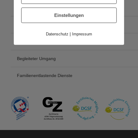
Soziales Kompetenztraining – SoKom
Einstellungen
Erziehungsbeistandsschaft
|
Datenschutz
Impressum
Integrative Lerntherapie
Begleiteter Umgang
Familienentlastende Dienste