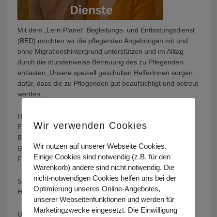
Mit dem „Lern-Planet“ Begleitungs- und Entlastungsdienst
(BED) möchten wir die pflegenden Angehörigen mit und
ohne Migrationshintergrund unterstützen und im Alltag
durch die stundenweise Betreuung des zu Pflegenden
entlasten. Unsere speziell geschulten HelferInnen sorgen
dafür, dass die zu Pflegenden gut beaufsichtigt und betreut
werden.
Hierbei unterstützen wir Familien durch stundenweise
Wir verwenden Cookies
Einzelbetreuung für Menschen mit Demenz oder geistiger
Behinderung zu Hause. Beispielhafte Aktivitäten sind:
Wir nutzen auf unserer Webseite Cookies.
Gespräche, Teilnahme und Unterstützung bei
Einige Cookies sind notwendig (z.B. für den
Freizeitaktivitäten, kreativem Gestalten,
Warenkorb) andere sind nicht notwendig. Die
nicht-notwendigen Cookies helfen uns bei der
Singen und Musizieren, Spaziergänge, Aufgreifen von
Optimierung unseres Online-Angebotes,
Hobbys wie z.B. Sport- und Kulturveranstaltungen.
unserer Webseitenfunktionen und werden für
Marketingzwecke eingesetzt. Die Einwilligung
Unsere HelferInnen bieten ebenfalls Begleitung zu Ärzten