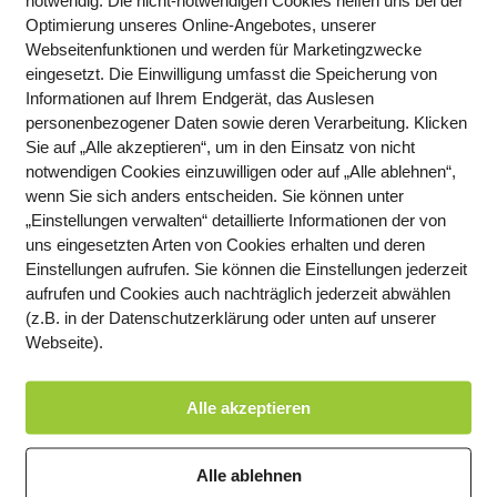
Optimierung unseres Online-Angebotes, unserer
Webseitenfunktionen und werden für Marketingzwecke
eingesetzt. Die Einwilligung umfasst die Speicherung von
Informationen auf Ihrem Endgerät, das Auslesen
personenbezogener Daten sowie deren Verarbeitung. Klicken
Sie auf „Alle akzeptieren“, um in den Einsatz von nicht
notwendigen Cookies einzuwilligen oder auf „Alle ablehnen“,
wenn Sie sich anders entscheiden. Sie können unter
„Einstellungen verwalten“ detaillierte Informationen der von
uns eingesetzten Arten von Cookies erhalten und deren
Einstellungen aufrufen. Sie können die Einstellungen jederzeit
aufrufen und Cookies auch nachträglich jederzeit abwählen
(z.B. in der Datenschutzerklärung oder unten auf unserer
Webseite).
einland-Pfalz
Alle akzeptieren
igstelle Ludwigshafen
die Hauptstelle Lern-Planet Wiesbaden bietet die Zweigstelle Ludwig
Alle ablehnen