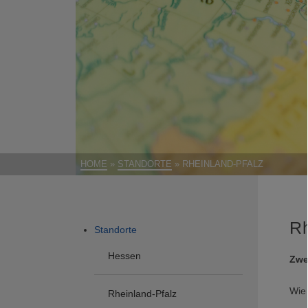
HOME
»
STANDORTE
»
RHEINLAND-PFALZ
Rh
Standorte
Hessen
Zwe
Wie 
Rheinland-Pfalz